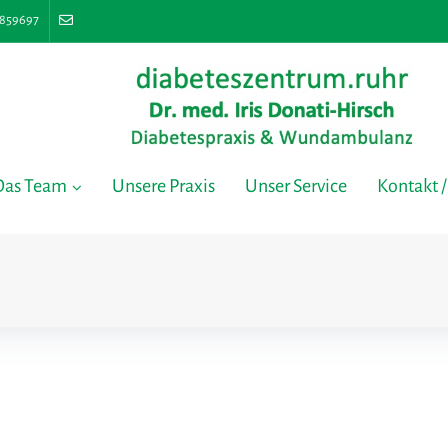
1859697
Das Team
Unsere Praxis
Unser Service
Kontakt /